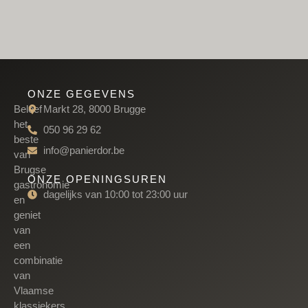
ONZE GEGEVENS
Beleef
Markt 28, 8000 Brugge
het
050 96 29 62
beste
info@panierdor.be
van
Brugse
ONZE OPENINGSUREN
gastronomie
dagelijks van 10:00 tot 23:00 uur
en
geniet
van
een
combinatie
van
Vlaamse
klassiekers